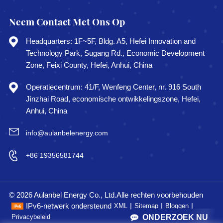
Neem Contact Met Ons Op
KOM MEER
KOM MEER
Headquarters: 1F~5F, Bldg. A5, Hefei Innovation and
TE WETEN
TE WETEN
Technology Park, Sugang Rd., Economic Development
Zone, Feixi County, Hefei, Anhui, China
Operatiecentrum: 41/F, Wenfeng Center, nr. 916 South
Jinzhai Road, economische ontwikkelingszone, Hefei,
Anhui, China
info@aulanbelenergy.com
+86 19356581744
© 2026 Aulanbel Energy Co., Ltd.Alle rechten voorbehouden
IPv6-netwerk ondersteund
|
|
|
XML
Sitemap
Bloggen
ONDERZOEK NU
Privacybeleid