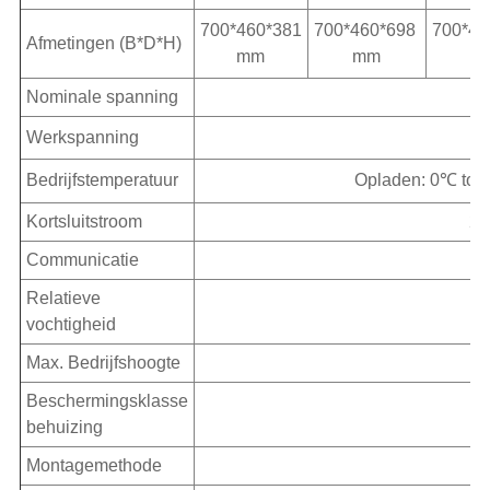
700*460*381
700*460*698
700*46
Afmetingen (B*D*H)
mm
mm
m
Nominale spanning
Werkspanning
Bedrijfstemperatuur
Opladen: 0℃ tot
Kortsluitstroom
2,
Communicatie
Relatieve
vochtigheid
Max. Bedrijfshoogte
Beschermingsklasse
behuizing
Montagemethode