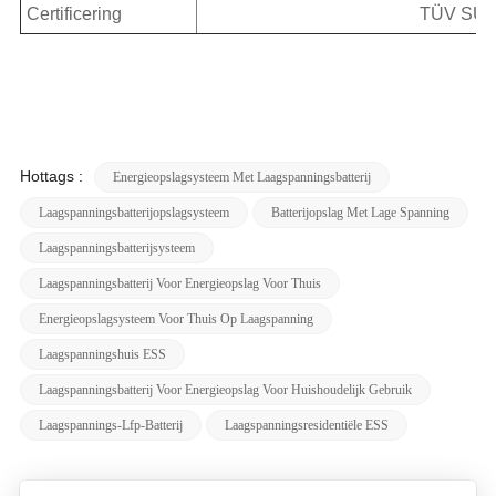
Certificering
TÜV SÜD 
Hottags :
Energieopslagsysteem Met Laagspanningsbatterij
Laagspanningsbatterijopslagsysteem
Batterijopslag Met Lage Spanning
Laagspanningsbatterijsysteem
Laagspanningsbatterij Voor Energieopslag Voor Thuis
Energieopslagsysteem Voor Thuis Op Laagspanning
Laagspanningshuis ESS
Laagspanningsbatterij Voor Energieopslag Voor Huishoudelijk Gebruik
Laagspannings-Lfp-Batterij
Laagspanningsresidentiële ESS