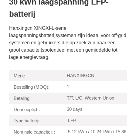
30 kWh laagspanning LFP-
batterij
Hanxingcn XINGXI-L-serie
laagspanningsbatterijsystemen zijn ideaal voor off-grid
systemen en gebruikers die op zoek zijn naar een
groot capaciteitspotentieel met een gemiddelde tot
lage energievraag.
HANXINGCN
Merk:
1
Bestelling (MOQ):
T/T, L/C, Western Union
Betaling:
30 days
Doorlooptijd：
LFP
Type batterij:
5.12 kWh / 10.24 kWh / 15.36
Nominale capaciteit :