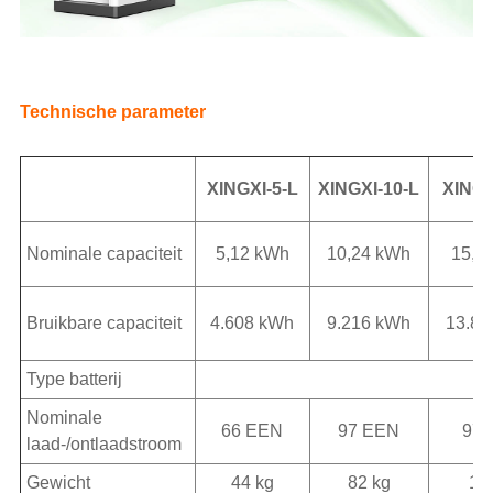
Technische parameter
XINGXI-5-L
XINGXI-10-L
XINGX
Nominale capaciteit
5,12 kWh
10,24 kWh
15,3
Bruikbare capaciteit
4.608 kWh
9.216 kWh
13.82
Type batterij
Nominale
66 EEN
97 EEN
97 
laad-/ontlaadstroom
Gewicht
44 kg
82 kg
12