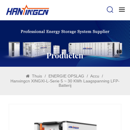
Producten
Thuis
/
ENERGIE OPSLAG
/
Accu
/
Hanxingcn XINGXI-L-Serie 5 ~ 30 KWh Laagspanning LFP-
Batterij