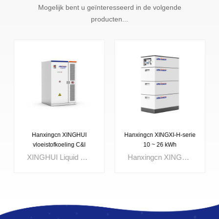
Mogelijk bent u geïnteresseerd in de volgende
producten...
Hanxingcn XINGHUI
Hanxingcn XINGXI-H-serie
vloeistofkoeling C&l
10 ~ 26 kWh
energieopslagsysteem
hoogspanning LFP-batterij
XINGHUI Liquid Cooling Commercial & Industrial Energy Storage System heeft tot doel oplossingen te bieden voor industriële en commerciële toepassingsscenario's om de netveiligheid te garanderen, de opwekking van hernieuwbare energie te verbeteren en UPS-back-up te bieden om de normale stroomvoorziening te behouden.
Hanxingcn XINGXI-H-serie hoogspannings LFP-batterijen (lithiumijzerfosfaat) zijn een steeds populairdere keuze voor oplossingen voor energieopslag in woningen vanwege hun indrukwekkende duurzaamheid, veiligheidskenmerken en hoge energiedichtheid, waardoor ze zeer geschikt zijn voor betrouwbare en efficiënte energieopslag op thuis.